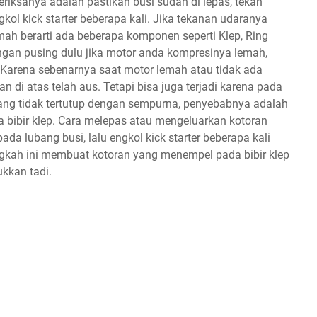
eriksanya adalah pastikan busi sudah di lepas, tekan
gkol kick starter beberapa kali. Jika tekanan udaranya
mah berarti ada beberapa komponen seperti Klep, Ring
ngan pusing dulu jika motor anda kompresinya lemah,
 Karena sebenarnya saat motor lemah atau tidak ada
n di atas telah aus. Tetapi bisa juga terjadi karena pada
ang tidak tertutup dengan sempurna, penyebabnya adalah
 bibir klep. Cara melepas atau mengeluarkan kotoran
a lubang busi, lalu engkol kick starter beberapa kali
ngkah ini membuat kotoran yang menempel pada bibir klep
kkan tadi.