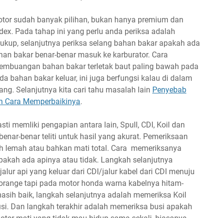
otor sudah banyak pilihan, bukan hanya premium dan
 dex. Pada tahap ini yang perlu anda periksa adalah
ukup, selanjutnya periksa selang bahan bakar apakah ada
han bakar benar-benar masuk ke karburator. Cara
mbuangan bahan bakar terletak baut paling bawah pada
da bahan bakar keluar, ini juga berfungsi kalau di dalam
ang. Selanjutnya kita cari tahu masalah lain
Penyebab
n Cara Memperbaikinya
.
ti memliki pengapian antara lain, Spull, CDI, Koil dan
enar-benar teliti untuk hasil yang akurat. Pemeriksaan
ah lemah atau bahkan mati total. Cara memeriksanya
akah ada apinya atau tidak. Langkah selanjutnya
lur api yang keluar dari CDI/jalur kabel dari CDI menuju
orange tapi pada motor honda warna kabelnya hitam-
asih baik, langkah selanjutnya adalah memeriksa Koil
si. Dan langkah terakhir adalah memeriksa busi apakah