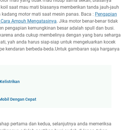
tor mati yang tidak mau hidup sama sekali, biasanya
n koil saat mau mati biasanya memberikan tanda jauh-jauh
dan kadang motor mati saat mesin panas. Baca :
Pengapian
n Cara Ampuh Mengatasinya
. Jika motor benar-benar tidak
n pengapian kemungkinan besar adalah spull dan busi.
 karena anda cukup membelinya dengan yang baru seharga
mati, yah anda harus siap-siap untuk mengeluarkan kocek
tipe kendaran berbeda-beda.Untuk gambaran saja harganya
Kelistrikan
 Mobil Dengan Cepat
tahap pertama dan kedua, selanjutnya anda memeriksa